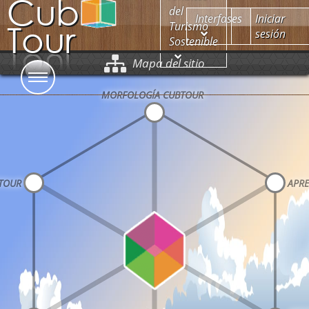
Cub
del
Interfases
Iniciar
Tour
Turismo
sesión
Sostenible
Mapa del sitio