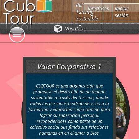
Cub
del
Interfases
Iniciar
Tour
Turismo
sesión
Sostenible
Nosotros
Cub Tour
Valor Corporativo 1
Desarrolladores:
CUBTOUR es una organización que
promueve el desarrollo de un mundo
Juan Camilo Peláez Martínez
sustentable a través del turismo, donde
Jhon Estiven Montoya Rojas
todas las personas tendrán derecho a la
formación y educación como camino para
lograr su superación personal,
reconociéndose como parte de un
colectivo social que funda sus relaciones
humanas en en el amor a Dios.