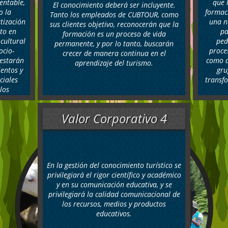
entable,
que 
El conocimiento deberá ser incluyente.
o la
formac
Tanto los empleados de CUBTOUR, como
tización
una n
sus clientes objetivo, reconocerán que la
to en
pa
formación es un proceso de vida
cultural
ped
permanente, y por lo tanto, buscarán
ocio-
proce
crecer de manera continua en el
estarán
como a
aprendizaje del turismo.
entos y
gru
ciales
transf
los
 pobreza
social y
Valor Corporativo 4
tes de
cos
 común
ceder a
ación
En la gestión del conocimiento turístico se
cia del
privilegiará el rigor científico y académico
negocio
y en su comunicación educativa, y se
de base
privilegiará la calidad comunicacional de
rtos
los recursos, medios y productos
mo costo
educativos.
 sus
indará