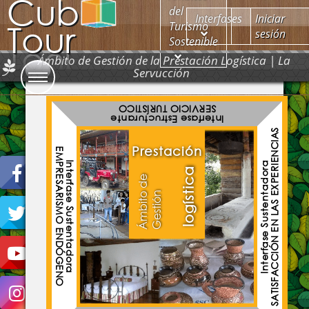
Cub
del
Interfases
Iniciar
Tour
Turismo
sesión
Sostenible
Ámbito de Gestión de la Prestación Logística | La
Servucción
SERVICIO TURÍSTICO
Interfase Estructurante
SATISFACCIÓN EN LAS EXPERIENCIAS
Prestación
EMPRESARISMO ENDÓGENO
Interfase Sustentadora
Interfase Sustentadora
logística
Á
m
b
i
t
d
e
G
e
s
t
i
ó
o
n