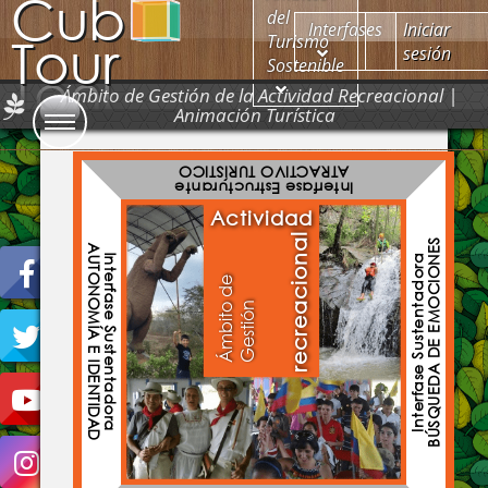
Cub
del
Interfases
Iniciar
Tour
Turismo
sesión
Sostenible
Ámbito de Gestión de la Actividad Recreacional |
Animación Turística
ATRACTIVO TURÍSTICO
Interfase Estructurante
Actividad
recreacional
BÚSQUEDA DE EMOCIONES
AUTONOMÍA E IDENTIDAD
Interfase Sustentadora
Interfase Sustentadora
Á
m
b
i
t
d
e
G
e
s
t
i
ó
o
n